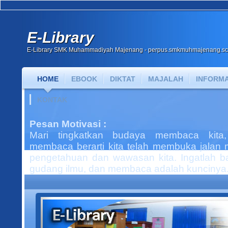
E-Library
E-Library SMK Muhammadiyah Majenang - perpus.smkmuhmajenang.sc
HOME
EBOOK
DIKTAT
MAJALAH
INFORMA
KONTAK
Pesan Motivasi :
Mari tingkatkan budaya membaca kita
membaca berarti kita telah membuka jalan 
pengetahuan dan wawasan kita. Ingatlah 
gudang ilmu, dan membaca adalah kuncinya