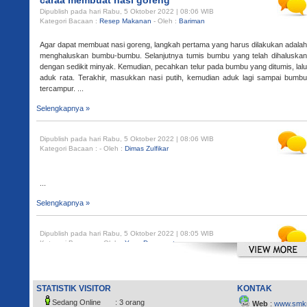
Agar dapat membuat nasi goreng, langkah pertama yang harus dilakukan adalah
menghaluskan bumbu-bumbu. Selanjutnya tumis bumbu yang telah dihaluskan
dengan sedikit minyak. Kemudian, pecahkan telur pada bumbu yang ditumis, lalu
aduk rata. Terakhir, masukkan nasi putih, kemudian aduk lagi sampai bumbu
tercampur. ...
Selengkapnya »
Dipublish pada hari Rabu, 5 Oktober 2022 | 08:06 WIB
Kategori Bacaan :
- Oleh :
Dimas Zulfikar
...
Selengkapnya »
Dipublish pada hari Rabu, 5 Oktober 2022 | 08:05 WIB
Kategori Bacaan :
- Oleh :
Yoga Danu pratama
...
Selengkapnya »
STATISTIK VISITOR
KONTAK
Sedang Online : 3 orang
Web
:
www.smkm
Dipublish pada hari Rabu, 5 Oktober 2022 | 08:05 WIB