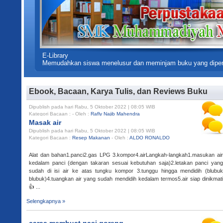
E-Library
Memudahkan siswa menelusur dan meminjam buku yang diperluk
Ebook, Bacaan, Karya Tulis, dan Reviews Buku
Masak air
Dipublish pada hari Rabu, 5 Oktober 2022 | 08:05 WIB
Kategori Bacaan :
Resep Makanan
- Oleh :
ALDO RONALDO
Alat dan bahan1.panci2.gas LPG 3.kompor4.airLangkah-langkah1.masukan air
kedalam panci (dengan takaran sesuai kebutuhan saja)2.letakan panci yang
sudah di isi air ke atas tungku kompor 3.tunggu hingga mendidih (blubuk
blubuk)4.tuangkan air yang sudah mendidih kedalam termos5.air siap dinikmati
👍 ...
Selengkapnya »
caraa membuat nasi goreng
Dipublish pada hari Rabu, 5 Oktober 2022 | 08:06 WIB
Kategori Bacaan :
Resep Makanan
- Oleh :
Bariman